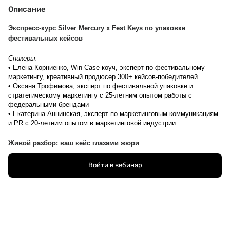
Описание
Экспресс-курс Silver Mercury x Fest Keys по упаковке 
фестивальных кейсов
Спикеры:
• Елена Корниенко, Win Case коуч, эксперт по фестивальному 
маркетингу, креативный продюсер 300+ кейсов-победителей
• Оксана Трофимова, эксперт по фестивальной упаковке и 
стратегическому маркетингу с 25‑летним опытом работы с 
федеральными брендами
• Екатерина Аннинская, эксперт по маркетинговым коммуникациям 
и PR с 20-летним опытом в маркетинговой индустрии
Живой разбор: ваш кейс глазами жюри
Вебинар 5 — 15 апреля, 11:30
Войти в вебинар
На вебинаре:
• проведем открытую сессия с разбором реального кейса-
участника этого года
• покажем, как жюри читает заявку, где возникают сомнения и что 
можно усилить прямо сейчас
На выходе: 