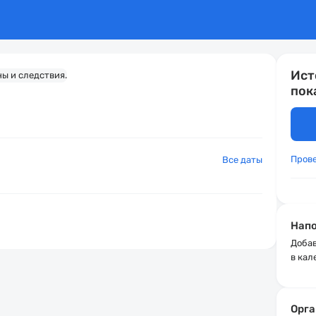
Ист
пок
Пров
Все даты
Напо
Добав
в кал
Орга