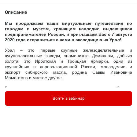
Описание
Мы продолжаем наши виртуальные путешествия по
городам и музеям, хранящим наследие выдающихся
предпринимателей России, и приглашаем Вас с 7 августа
2020 года отправиться с нами в экспедицию на Урал!
Урал – это первые крупные железоделательные и
чугуноплавильные заводы, знаменитые Демидовы, добыча
золота, это Ирбитская и Троицкая ярмарки, одни из
крупнейших в дореволюционной России, маслоделие и
экспорт сибирского масла, родина Саввы Ивановича
Мамонтова и многое другое.
В этот раз экспедиция очень насыщенная: в августе побываем
Кургане и Невьянске, Ялуторовске и
в
Войти в вебинар
Верхнеуральске, Нижнем Тагиле и Троицке, в
Перми и Екатеринбурге
, а в сентябре продолжим в
Тюмени, Тобольске, Оренбурге, Уфе, Ирбите
и Шадринске!
В каждом городе мы познакомимся с дореволюционными
предпринимателями, которые были известны не только на