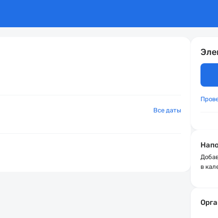
Эле
Пров
Все даты
Напо
Добав
в кал
Орга