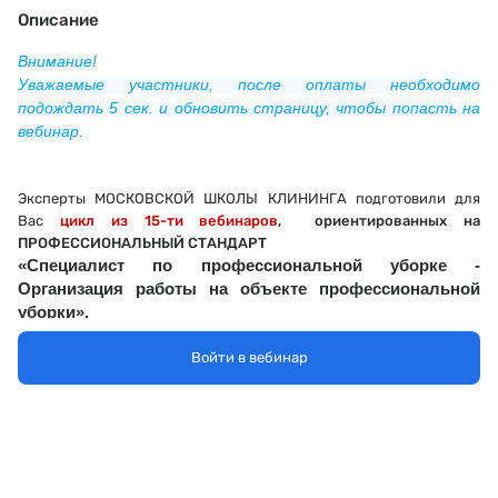
Описание
Внимание!
Уважаемые участники, после оплаты необходимо
подождать
5 сек.
и обновить страницу, чтобы попасть на
вебинар.
Эксперты МОСКОВСКОЙ ШКОЛЫ КЛИНИНГА подготовили для
Вас
цикл из 15-ти вебинаров
, ориентированных на
ПРОФЕССИОНАЛЬНЫЙ СТАНДАРТ
«Специалист по профессиональной уборке -
О
рганизация работы на объекте профессиональной
уборки
»
,
которые пройдут в прямом эфире
на электронной
площадке
https
://
ru
.
pruffme
.
com
/
Войти в вебинар
с
07 февраля по 29 марта 2023
(11:00-12:30 Мск).
Расписание и темы вебинаров
размещены на сайте
https://cleanschool.ru/
.
Школы
«Скачать
Обратите внимание на красную кнопку
график вебинаров и авто-вебинаров».