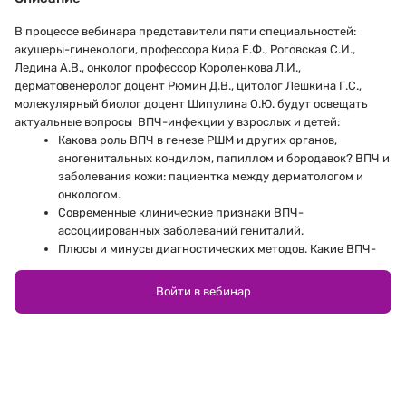
В процессе вебинара представители пяти специальностей:
акушеры-гинекологи, профессора Кира Е.Ф., Роговская С.И.,
Ледина А.В., онколог профессор Короленкова Л.И.,
дерматовенеролог доцент Рюмин Д.В., цитолог Лешкина Г.С.,
молекулярный биолог доцент Шипулина О.Ю. будут освещать
актуальные вопросы ВПЧ-инфекции у взрослых и детей:
Какова роль ВПЧ в генезе РШМ и других органов,
аногенитальных кондилом, папиллом и бородавок? ВПЧ и
заболевания кожи: пациентка между дерматологом и
онкологом.
Современные клинические признаки ВПЧ-
ассоциированных заболеваний гениталий.
Плюсы и минусы диагностических методов. Какие ВПЧ-
тесты и какие цитологические методы лучше? Сложные
ситуации в кольпоскопии. Место искусственного
Войти в вебинар
интеллекта в диагностике рака?
CIN
: тактика ведения и профилактики, старое и
новое. Скрининг с позиции ВОЗ и реалии практики.
Физиохирургическое лечение: надо ли
дифференцировать методики?
Роль вакцинации против ВПЧ. Место вакцин в мире.