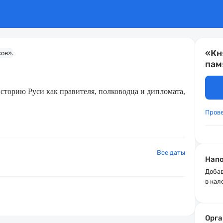
«Кн
пам
историю Руси как правителя, полководца и дипломата,
Пров
Все даты
Напо
Добав
в кал
Орга