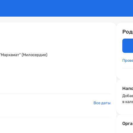
Род
 "Мархамат" (Милосердие)
Пров
Напо
Добав
в кал
Все даты
Орга