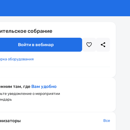
ительское собрание
Войти в вебинар
ерка оборудования
мним там, где
Вам удобно
ьте уведомление о мероприятии
ендарь
низаторы
Все