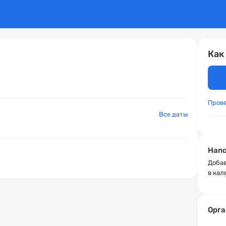
Как
Пров
Все даты
Напо
Добав
в кал
Орга