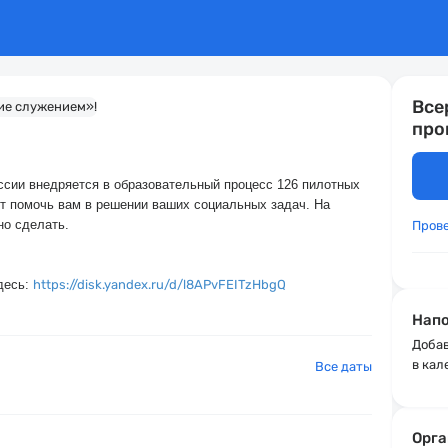
Все
про
ссии внедряется в образовательный процесс 126 пилотных
ут помочь вам в решении ваших социальных задач. На
но сделать.
Пров
десь:
https://disk.yandex.ru/d/l8APvFEITzHbgQ
Напо
Добав
в кал
Все даты
Орга