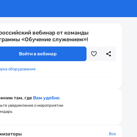
российский вебинар от команды
граммы «Обучение служением»!
Войти в вебинар
ерка оборудования
мним там, где
Вам удобно
ьте уведомление о мероприятии
ендарь
низаторы
Все