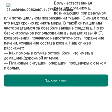
Боль - естественная
реакция организма,
возникающая при реальном
или потенциальном повреждении тканей. Сигнал о том,
что надо срочно принять меры. В такой ситуации мы
часто хватаемся за обезболивающие средства. Но их
бесконтрольное использование вызывает язвы ЖКТ,
кровотечения, почечную недостаточность, поражение
печени, ухудшение состава крови. Наш спикер
расскажет:
— Как помочь в случае острой боли, что иметь в
домашней/дорожной аптечке.
— Плановые ситуации: операции, процедуры с отёком
и болью.
— Хронические болезни, сопровождающиеся болью,
ревматические и др.
Подключиться
— Нутрицевтические и другие немедикаментозные
средства.
Спикер:
Гульнара Иниловна Мазитова
, врач
терапевт, врач спортивной медицины и ЛФК, кандидат
медицинских наук, Лидер-менеджер NSP (Казань).