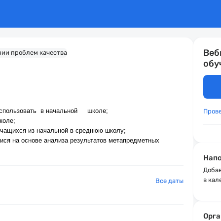
Веб
обу
 использовать в начальной школе;
Пров
коле;
учащихся из начальной в среднюю школу;
мися на основе анализа результатов метапредметных
Напо
Добав
в кал
Все даты
Орга