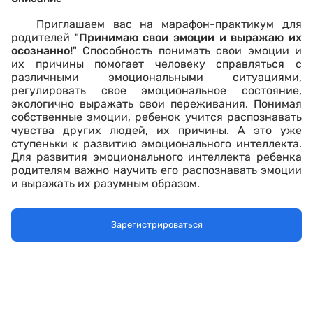
Приглашаем вас на марафон-практикум для
родителей "
Принимаю свои эмоции и выражаю их
осознанно!
" Способность понимать свои эмоции и
их причины помогает человеку справляться с
различными эмоциональными ситуациями,
регулировать свое эмоциональное состояние,
экологично выражать свои переживания. Понимая
собственные эмоции, ребенок учится распознавать
чувства других людей, их причины. А это уже
ступеньки к развитию эмоционального интеллекта.
Для развития эмоционально
го интеллекта ребенка
родителям важно научить его распознавать эмоции
и выражать их разумным образом.
На практикуме "
Учусь понимать причины
эмоций своих и других людей
"
мы будем:
Зарегистрироваться
- прислушиваться к себе и учить этому
ребенка, понимать и называть свои и эмоции
ребенка;
- выявлять причины различных
эмоциональных состояний ребенка: "А что он
сейчас чувствует? Почему?";