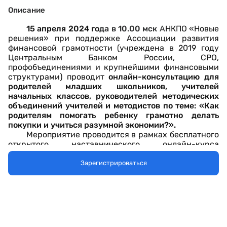
Описание
15 апреля 2024 го
да в 10.00 мск
А
НКПО «Новые
решения» при поддержке Ассоциации развития
финансовой грамотности (учреждена в 2019 году
Центральным Банком России, СРО,
профобъединениями и крупнейшими финансовыми
структурами) проводит
онлайн-консультацию для
родителей младших школьников, учителей
начальных классов, руководителей методических
объединений учителей и методистов по теме: «Как
родителям помогать ребенку грамотно делать
покупки и учиться разумной экономии?».
Мероприятие проводится в рамках бесплатного
открытого наставнического онлайн-курса
«Развитие финансовой грамотности младших
школьников с использованием проектных
Зарегистрироваться
технологий».
Наставниками и ведущими курса являются
авторы УМК «Секреты финансовой грамоты» для
начальной школы. М.: Просвещение (включен в
действующий ФПУ): Н.Г. Калашникова, д.п.н.,
профессор; Е.М.
Белорукова, к.п.н., доцент; Е.Н.