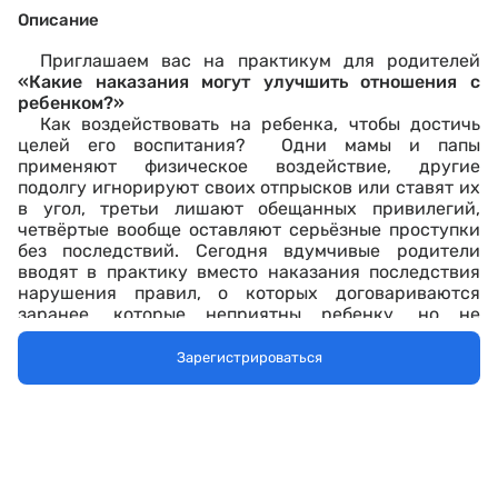
Описание
Приглашаем вас на практикум для родителей
«
Какие наказания могут улучшить отношения с
ребенком?»
Как воздействовать на ребенка, чтобы достичь
целей его воспитания? Одни мамы и папы
применяют физическое воздействие, другие
подолгу игнорируют своих отпрысков или ставят их
в угол, третьи лишают обещанных привилегий,
четвёртые вообще оставляют серьёзные проступки
без последствий. Сегодня вдумчивые родители
вводят в практику вместо наказания последствия
нарушения правил, о которых договариваются
заранее, которые неприятны ребенку, но не
унижают его.
Где находятся пределы допустимого воздействия
Зарегистрироваться
и за какие провинности, нарушения наказываем
детей и как это делать экологично? Про эти правила
и пойдет речь на практикуме.
Перед регистрацией
пройдите
, пожалуйста,
тест
о наказании как методе воспитания по ссылке