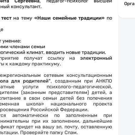
рита Сергеевна
, педагог-психолог высшей
Орга
ный консультант.
,
тест
на тему
«Наши семейные традиции»
по
це
т умение:
гими членами семьи
логический климат, вводить новые традиции.
оприятие получат ссылку на
электронный
ты к каждому практикуму.
ежрегиональным сетевым консультационным
ла для родителей"
, созданным при АНКПО
ные услуги психолого-педагогической,
ителям (законным представителям) детей, а
питание в свои семьи детей без попечения
ременная школа» национального проекта
просвещения Российской Федерации.
ся автоматически по заполненным при
внимательны при их заполнении, дальнейшие
фикат придет на вашу эл. почту, оставленную
льтации. Проверяйте папку Спам.