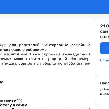
21.
сем
в с
икум для родителей
«Интересные семейные
сближающие с ребенком»
то масштабное. Даже скромные еженедельные
семье, можно считать традицией. Например,
Пров
ятницам, совместная уборка по субботам или
ча
Напо
Добав
в кал
е менее 14)
осферу в семье