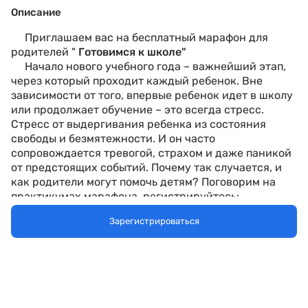
Описание
Приглашаем вас на бесплатный марафон для
родителей "
Готовимся к школе"
Начало нового учебного года – важнейший этап,
через который проходит каждый ребенок. Вне
зависимости от того, впервые ребенок идет в школу
или продолжает обучение – это всегда стресс.
Стресс от выдергивания ребенка из состояния
свободы и безмятежности. И он часто
сопровождается тревогой, страхом и даже паникой
от предстоящих событий. Почему так случается, и
как родители могут помочь детям? Поговорим на
практикумах марафона, регистрируйтесь:
Зарегистрироваться
07.08.
в 16-00мск
«Как помочь ребенку
подготовиться к началу учебного года?
»
На практикуме мы найдем практические
ответы на вопросы:
- что нужно, чтобы мы и наши дети были