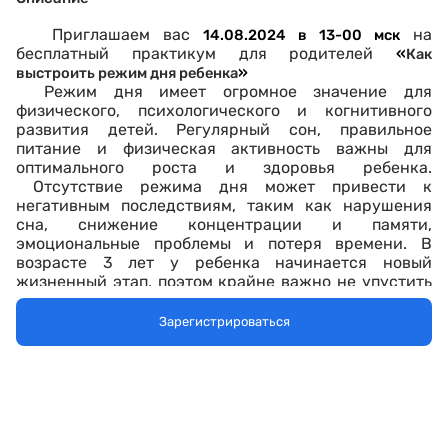
Приглашаем вас
на
14.08.2024 в 13-00 мск
бесплатный практикум для родителей
«
Как
»
выстроить режим дня ребенка
Режим дня имеет огромное значение для
физического, психологического и когнитивного
развития детей. Регулярный сон, правильное
питание и физическая активность важны для
оптимального роста и здоровья ребенка.
Отсутствие режима дня может привести к
негативным последствиям, таким как нарушения
сна, снижение концентрации и памяти,
эмоциональные проблемы и потеря времени. В
возрасте 3 лет у ребенка начинается новый
жизненный этап, поэтом крайне важно не упустить
момент и выстроить новый режим.
Правильный распорядок дня, учёт
Зарегистрироваться
индивидуальных (физических и психических)
особенностей ребёнка, следование режиму — вот
залог его хорошего самочувствия и успеваемости.
О том, как правильно составить режим дня для
ребёнка и следовать ему мы поговорим на вебинаре
«Как выстроить режим дня ребенку»