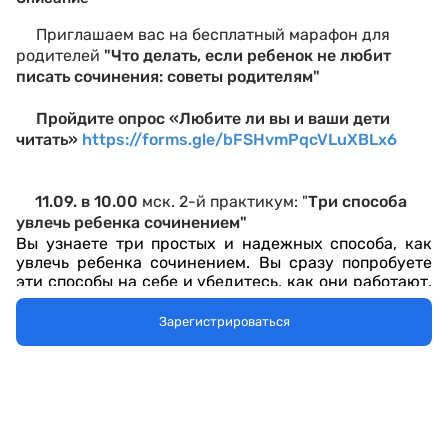
Приглашаем вас на бесплатный марафон для
родителей
"
Что делать, если ребенок не любит
писать сочинения: советы родителям"
Пройдите опрос «Любите ли вы и ваши дети
читать»
https://forms.gle/bFSHvmPqcVLuXBLx6
11.09. в 10.00
мск. 2-й практикум: "
Три способа
увлечь ребенка сочинением"
Вы узнаете три простых и надежных способа, как
увлечь ребенка сочинением. Вы сразу попробуете
эти способы на себе и убедитесь, как они работают.
Затем всего за 5 минут вместе с ребенком вы
сможете выполнить упражнения на сочинительство.
Зарегистрироваться
Свои истории вы сможете рассказать уже на
следующей встрече!
12.09.
в 10.00 мск.
3-й практикум:
"
Зачем и как
учить ребенка описывать события из жизни в