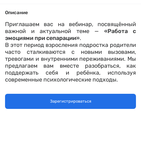
Описание
Приглашаем вас на вебинар, посвящённый
важной и актуальной теме —
«Работа с
эмоциями при сепарации»
.
В этот период взросления подростка родители
часто сталкиваются с новыми вызовами,
тревогами и внутренними переживаниями. Мы
предлагаем вам вместе разобраться, как
поддержать себя и ребёнка, используя
современные психологические подходы.
На вебинаре мы обсудим:
Как подготовиться к главному этапу
Зарегистрироваться
сепарации - уходу ребёнка из семьи
Что такое субличности человека? Как
понимание своих внутренних частей
помогает наладить контакт с собой и
подростком.