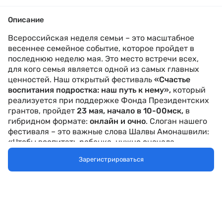
Описание
Всероссийская неделя семьи – это масштабное
весеннее семейное событие, которое пройдет в
последнюю неделю мая. Это место встречи всех,
для кого семья является одной из самых главных
ценностей. Наш открытый фестиваль
«Счастье
воспитания подростка: наш путь к нему»,
который
реализуется при поддержке Фонда Президентских
грантов,
пройдет
23 мая, начало в 10-00мск,
в
гибридном формате:
онлайн и очно
.
Слоган нашего
фестиваля – это
важные
слова Шалвы Амонашвили:
«Чтобы воспитать ребенка, нужно сначала
воспитать в себе Родителя».
Зарегистрироваться
Цель
фестиваля – показать опыт семей в
воспитании детей на основе доверия, любви,
семейных традиций, приобщения к радости добрых
дел. На фестивале будет представлен опыт
изменения семейных систем воспитания как