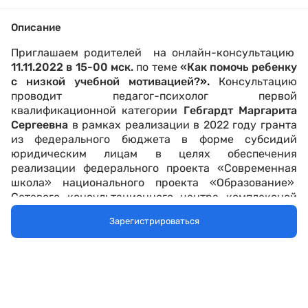
Описание
Приглашаем родителей на онлайн-консультацию
11.11.2022 в 15-00 мск.
по теме
«Как помочь ребенку
с низкой учебной мотивацией?
».
Консультацию
проводит педагог-психолог первой
квалификационной категории
Гебгардт Маргарита
Сергеевна
в рамках реализации в 2022 году гранта
из федерального бюджета в форме субсидий
юридическим лицам в целях обеспечения
реализации федерального проекта «Современная
школа» национального проекта «Образование»
Сетевого консультационного центра комплексной
помощи родителям "Родительский университет"
Зарегистрироваться
Чеченским государственным педагогическим
университетом.
На консультации
мы обсудим поступившие вопросы:
1. Что может послужить причинами школьной
неуспеваемости?