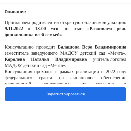
Описание
Приглашаем родителей на открытую онлайн-консультацию
9.11.2022
в
13-00 мск
по
теме
«Развиваем речь
дошкольника всей семьей»
.
Консультацию проводит
Балашова
Вера Владимировна
заместитель заведующего МАДОУ детский сад «Мечта»,
Королева
Наталья Владимировна
учитель-логопед
МАДОУ детский сад «Мечта».
Консультация проходит в рамках реализации в 2022 году
федерального гранта на
финансовое обеспечение
мероприятий, направленных на создание и
обеспечение
функционирования консультационных
Зарегистрироваться
центров (служб) психолого-
педагогической,
диагностической и консультативной
помощи родителям с детьми дошкольного возраста,
в
рамках реализации федерального проекта «Современная
школа» национального проекта
«Образование». Проект
«Развитие технологии дистанционного оказания услуг