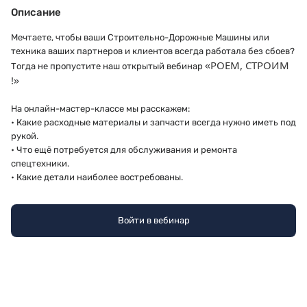
Описание
Мечтаете, чтобы ваши Строительно-Дорожные Машины или
техника ваших партнеров и клиентов всегда работала без сбоев?
РОЕМ, СТРОИМ
Тогда не пропустите наш открытый вебинар «
!
»
На онлайн-мастер-классе мы расскажем:
• Какие расходные материалы и запчасти всегда нужно иметь под
рукой.
• Что ещё потребуется для обслуживания и ремонта
спецтехники.
• Какие детали наиболее востребованы.
На мероприятии выступят:
Главный спикер Сергей Клейменов — корпоративный тренер, а
Войти в вебинар
также Павел Заварин — руководитель проекта «Запасные части
для спецтехники».
Не упустите шанс подготовиться к сезону!
В презентации рассмотрены основные товарные группы бренда
MARSHALL.