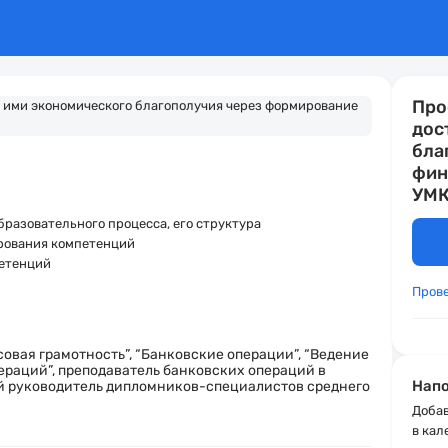
Про
дос
бла
фин
УМК
бразовательного процесса, его структура
ирования компетенций
петенций
Пров
совая грамотность”, “Банковские операции”, “Ведение
ераций”, преподаватель банковских операций в
Напо
й руководитель дипломников-специалистов среднего
Добав
в кал