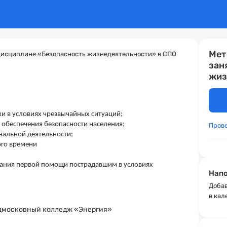
Мет
зан
жиз
и в условиях чрезвычайных ситуаций;
 обеспечения безопасности населения;
Пров
нальной деятельности;
ого времени
зания первой помощи пострадавшим в условиях
Напо
Добав
в кал
дмосковный колледж «Энергия»