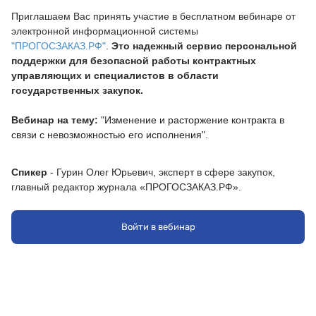
Приглашаем Вас принять участие в бесплатном вебинаре от 
электронной информационной системы
"ПРОГОСЗАКАЗ.РФ"
.
Это надежный сервис персональной
поддержки для безопасной работы контрактных
управляющих и специалистов в области
государственных закупок.
Вебинар на тему
:
"
Изменение и расторжение контракта в
связи с невозможностью его исполнения".
Спикер
-
Гурин
Олег Юрьевич
, эксперт в сфере закупок,
главный редактор журнала «ПРОГОСЗАКАЗ.РФ».
Программа вебинара:
Войти в вебинар
1. Обстоятельства непреодолимой силы: что это такое и как
их засвидетельствовать;
2. Форс-мажор при исполнении контракта, заключенного в
соответствии с Законом № 44-ФЗ: обзор