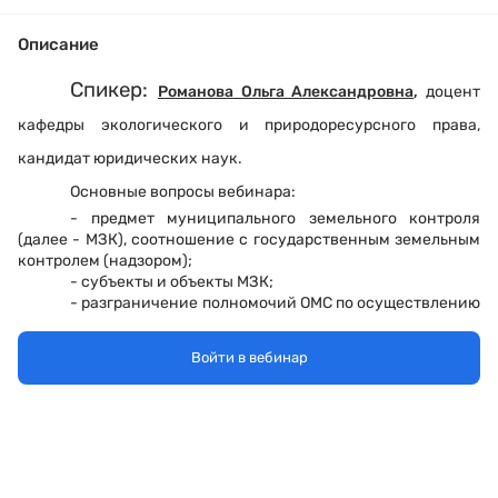
Описание
Спикер:
Романова Ольга Александровна
,
доцент
кафедры экологического и природоресурсного права,
кандидат юридических наук
.
Основные вопросы вебинара:
- предмет муниципального земельного контроля
(далее - МЗК), соотношение с государственным земельным
контролем (надзором);
- субъекты и объекты МЗК;
- разграничение полномочий ОМС по осуществлению
МЗК;
- порядок осуществления МЗК, ограничения МЗК до
Войти в вебинар
конца 2024 года;
- порядок взаимодействия федеральных органов
государственного земельного надзора с органами,
осуществляющими МЗК;
- анализ судебной практики в сфере МЗК.
Вебинар предназначен для
руководителей и
сотрудников муниципалитетов, осуществляющих