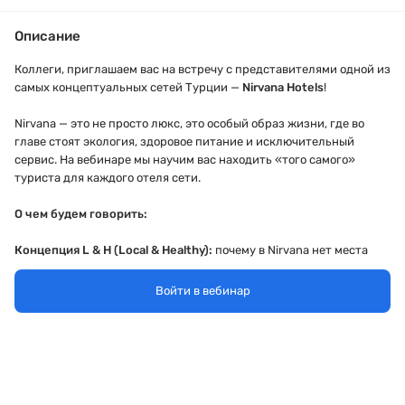
Описание
Коллеги, приглашаем вас на встречу с представителями одной из
самых концептуальных сетей Турции —
Nirvana Hotels
!
Nirvana — это не просто люкс, это особый образ жизни, где во
главе стоят экология, здоровое питание и исключительный
сервис. На вебинаре мы научим вас находить «того самого»
туриста для каждого отеля сети.
О чем будем говорить:
Концепция L & H (Local & Healthy):
почему в Nirvana нет места
трансжирам?
LUX Pet Hotel:
как Nirvana стала лучшим выбором для туристов,
Войти в вебинар
путешествующих с питомцами?
Cosmo Fit & Sports:
возможности для профессиональных
тренировок и активного образа жизни.
Разбор отелей: