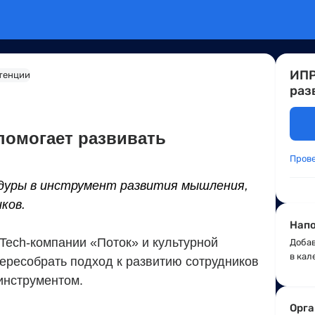
ИПР
раз
 помогает развивать
Пров
дуры в инструмент развития мышления,
ков.
Напо
ech-компании «Поток» и культурной
Добав
в кал
ересобрать подход к развитию сотрудников
инструментом.
Орга