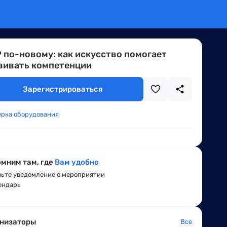
 по-новому: как искусство помогает
вивать компетенции
Зарегистрироваться
ерка оборудования
мним там, где
Вам удобно
ьте уведомление о мероприятии
ендарь
низаторы
Все