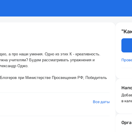
"Ка
део, а про наши умения. Одно из этих К - креативность.
 нужна учителям? Будем рассматривать упражнения и
Пров
лександр Оджо.
-Блогеров при Министерстве Просвещения РФ; Победитель
Напо
Добав
в кал
Все даты
Орга