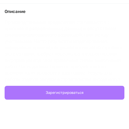
Описание
Производственные предприятия сталкиваются с 
проблемой
разрозненных данных
и
отсутствием 
синхронизированного
взаимодействия между 
участниками. Часто результаты моделирования, 
переданные проектировщиками коллегам из стройки и 
эксплуатации, требуют пересмотра и корректировки 
информации под свои привычные схемы выполнения 
работ. Часть данных теряется, требуется много 
времени на их проверку и адаптацию. Результаты 
работы отделов закупок и строительства иногда могут 
Встает привычный вопрос, что же делать?
Зарегистрироваться
На вебинаре компании Embedika наши эксперты 
расскажут, как 
решения на основе ИИ
 могут 
повысить качество работы с инженерными 
данными
 на каждом этапе жизненного цикла 