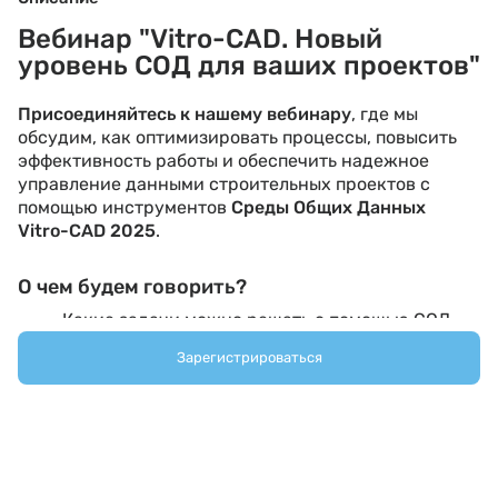
Вебинар "Vitro-CAD. Новый
уровень СОД для ваших проектов"
Присоединяйтесь к нашему вебинару
, где мы
обсудим, как оптимизировать процессы, повысить
эффективность работы и обеспечить надежное
управление данными строительных проектов с
помощью инструментов
Среды Общих Данных
Vitro-CAD 2025
.
О чем будем говорить?
Какие задачи можно решать с помощью СОД
Vitro-CAD.
Зарегистрироваться
Как автоматизировать бизнес-процессы
согласования документации.
Как осуществлять планирование проектной
деятельности с помощью модуля Vitro Planner.
Как хранить и просматривать документацию с
помощью встроенных вьюверов.