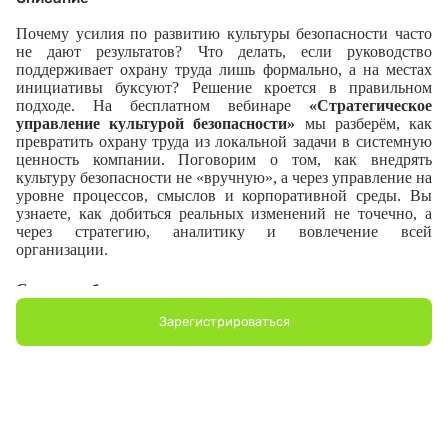
Почему усилия по развитию культуры безопасности часто
не дают результатов? Что делать, если руководство
поддерживает охрану труда лишь формально, а на местах
инициативы буксуют?
Решение кроется в правильном
подходе.
На бесплатном вебинаре
«Стратегическое
управление культурой безопасности»
мы разберём, как
превратить охрану труда из локальной задачи в системную
ценность компании. Поговорим о том, как внедрять
культуру безопасности не «вручную», а через управление на
ур
овне процессов, смыслов и корпоративной среды. Вы
узнаете, как добиться реальных изменений
не точечно, а
через стратегию, аналитику и вовлечение всей
организации.
Спикер
вебинара
:
Иван Шевченко
– р
уководитель
д
епартамента
охраны
Зарегистрироваться
труда
EcoS
t
andard group
.
Модератор:
Алеся Андрианова –
заместитель рук
оводителя
департамента охраны труда
EcoS
t
andard group
.
Какие вопросы обсудим в рамках встречи
?