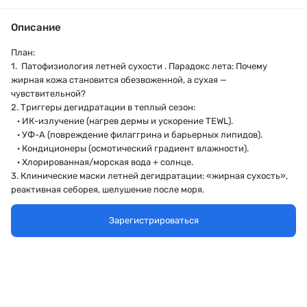
Описание
План:
1. Патофизиология летней сухости . Парадокс лета: Почему
жирная кожа становится обезвоженной, а сухая —
чувствительной?
2. Триггеры дегидратации в теплый сезон:
· ИК-излучение (нагрев дермы и ускорение TEWL).
· УФ-А (повреждение филаггрина и барьерных липидов).
· Кондиционеры (осмотический градиент влажности).
· Хлорированная/морская вода + солнце.
3. Клинические маски летней дегидратации: «жирная сухость»,
реактивная себорея, шелушение после моря.
4. «Летний запретный список»
-Ретиноиды: можно ли продолжать? Гайд по снижению
Зарегистрироваться
концентрации и частоты.
-Кислотные пилинги
- Постинъекционные ограничения
5. Протокол «аква-тайм-аут» и "УФ - тайм- аут"
Спикер: Карпова Анна Вячеславовна – Врач-дерматолог.