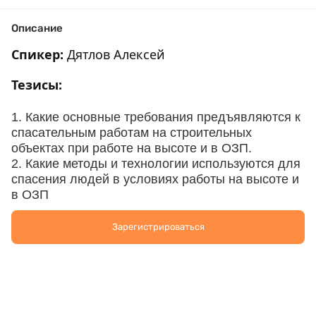
Описание
Спикер
:
Дятлов Алексей
Тезисы:
1. Какие основные требования предъявляются к
спасательным работам на строительных
объектах при работе на высоте и в ОЗП.
2. Какие методы и технологии используются для
спасения людей в условиях работы на высоте и
в ОЗП
3. Как осуществляется контроль за проведением
спасательных работ и обеспечение безопасности
Зарегистрироваться
персонала на строительных объектах?
Для кого будет интересен вебинар:
Вебинар будет полезен всем кто занимается,
увлекается или интересуется высотными