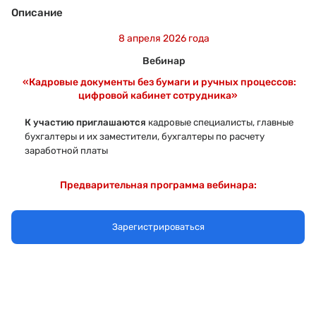
Описание
8 апреля 2026 года
Вебинар
«
Кадровые документы без бумаги и ручных процессов:
цифровой кабинет сотрудника
»
К участию приглашаются
кадровые специалисты, главные
бухгалтеры и их заместители
, бухгалтеры по расчету
заработной платы
Предварительная программа вебинара:
1. Проблемы взаимодействия между кадровой службой и
Зарегистрироваться
сотрудниками
— Какие сложности возникают в текущих процессах?
— Как их можно решить с помощью автоматизации?
2. Автоматизация работы при помощи сервиса 1С:Кабинет
сотрудника
— Обзор возможностей сервиса.
3. Электронные подписи, используемые в сервисе