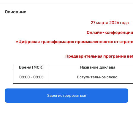
Описание
27 марта 2026 года
Онлайн-конференция
«
Цифровая трансформация промышленности: от страте
Предварительная программа ве
Время (МСК)
Название доклада
08
:00 -
08
:
05
Вступительное слово.
От цифровизации к прибыли: как измери
08
:0
5
-
08
:2
5
промышленных ИТ-проектов.
Зарегистрироваться
Как настроить производственные процес
08
:2
5
-
08
:5
5
1С:ERP. Разбор примеров динамическог
статического производства.
Сравнение типовых решений 1С.ERP 
выполненных модификаций по проекту раз
08:55 – 09:35
производственной системы учёта ОО