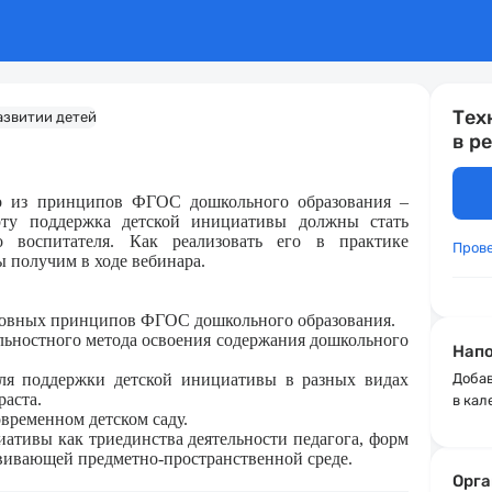
Тех
в р
го из принципов ФГОС дошкольного образования –
рту поддержка детской инициативы должны стать
о воспитателя. Как реализовать его в практике
Пров
ы получим в ходе вебинара.
новных принципов ФГОС дошкольного образования.
льностного метода освоения содержания дошкольного
Напо
ля поддержки детской инициативы в разных видах
Добав
раста.
в кал
овременном детском саду.
ативы как триединства деятельности педагога, форм
звивающей предметно-пространственной среде.
Орга