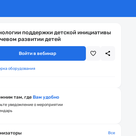
нологии поддержки детской инициативы
ечевом развитии детей
Войти в вебинар
ерка оборудования
мним там, где
Вам удобно
ьте уведомление о мероприятии
ендарь
низаторы
Все