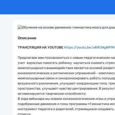
Описание
ТРАНСЛЯЦИЯ НА YOUTUBE
https://youtu.be/xRl9J4gNPfM
Предлагаем вам познакомиться с новым педагогическим на
учит взрослых помогать ребенку научиться снимать стрес
межполушарного взаимодействия является основой развити
кинезиологических и ритмических упражнений - комплекс
межполушарные связи и синхронизировать работу полушар
визуального различения, улучшают координацию тела, тр
пространства, улучшают чувство центрирования. В результ
активизируются творческие способности.
В ходе вебинара мы освоим кинезиологические игры и упр
подобранные движения и позы программы «Гимнастика моз
инструмент педагога и родителей, стремящихся создавать
стресса.