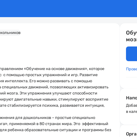
Обу
моз
правлением «Обучение на основе движения», которое
Пров
с с помощью простых упражнений и игр. Развитие
я интеллекта. Его можно развивать с помощью
а специальных движений, позволяющих активизировать
ий мозга. Эти упражнения улучшают способности
Напо
енируют двигательные навыки, стимулируют восприятие
ате стабилизируется психика, развивается интуиция,
Добав
в кал
ажнения для дошкольников
– простые специально
га», применяемой в 80 странах мира. Это эффективный
 для ребенка образовательные ситуации и программы без
Орга