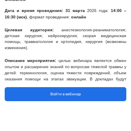
Дата и время проведения: 31 марта
2026 года:
14
:00 –
16:30 (мск)
, формат проведения:
онлайн
Целевая аудитория:
анестезиология-реаниматология;
детская хирургия; нейрохирургия; скорая медицинская
помощь; травматология и ортопедия, хирургия (возможны
изменения)
.
Описание мероприятия:
целью вебинара является обмен
опытом и расширение знаний по вопросам тяжелой травмы у
детей: терминология, оценка тяжести повреждений, объем
оказания помощи на этапах эвакуации. В докладах будут
затронуты вопросы концепции контроля повреждений у
пострадавшего с политравмой, также представлены
Войти в вебинар
современные подходы к визуализации, хирургической
стратегии при политравме с использованием малоинвазивных
технологий. Слушатели будут ознакомлены с динамикой
тяжелой травмы у детей в Москве по данным Реестра. В
одном из докладов будет подробно рассмотрена работа
самого Реестра тяжелой травмы у детей в г. Москве и