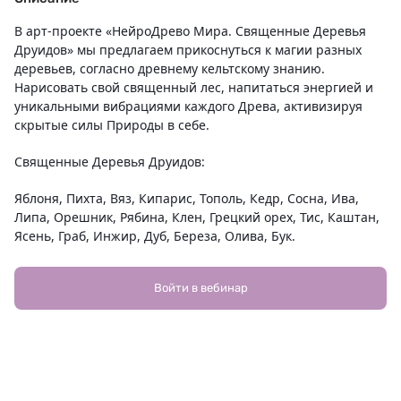
В арт-проекте «НейроДрево Мира. Священные Деревья 
Друидов» мы предлагаем прикоснуться к магии разных 
деревьев, согласно древнему кельтскому знанию. 
Нарисовать свой священный лес, напитаться энергией и 
уникальными вибрациями каждого Древа, активизируя 
скрытые силы Природы в себе.
Священные Деревья Друидов:
Яблоня, Пихта, Вяз, Кипарис, Тополь, Кедр, Сосна, Ива, 
Липа, Орешник, Рябина, Клен, Грецкий орех, Тис, Каштан, 
Ясень, Граб, Инжир, Дуб, Береза, Олива, Бук.
АВТОРЫ: 
Павел Пискарев, Анна Тарасенко.
Войти в вебинар
КУРАТОРЫ:  
Анна Тарасенко, Ирина Мартынова.
ВЕДУЩИЕ: 
Ведущие курса: инструкторы нейрографики.
21 марта  (сб) ДУБ — Павел Пискарев
