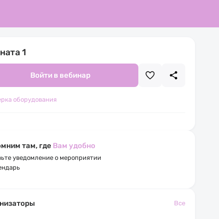
ната 1
Войти в вебинар
ерка оборудования
мним там, где
Вам удобно
ьте уведомление о мероприятии
ендарь
низаторы
Все