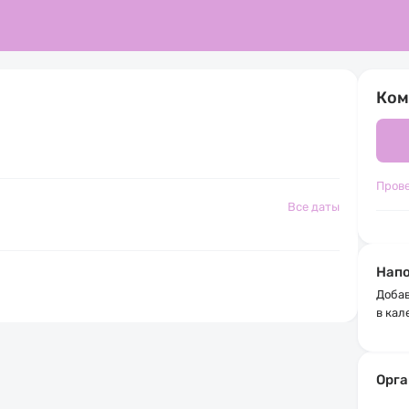
Ком
Пров
Все даты
Напо
Добав
в кал
Орга