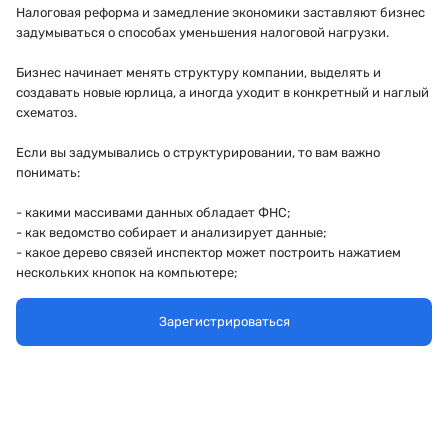
Налоговая реформа и замедление экономики заставляют бизнес
задумываться о способах уменьшения налоговой нагрузки.
Бизнес начинает менять структуру компании, выделять и
создавать новые юрлица, а иногда уходит в конкретный и наглый
схематоз.
Если вы задумывались о структурировании, то вам важно
понимать:
- какими массивами данных обладает ФНС;
- как ведомство собирает и анализирует данные;
- какое дерево связей инспектор может построить нажатием
нескольких кнопок на компьютере;
- что такое АСК НДС-2 и АИС НАЛОГ-3;
- и какие глупости точно не стоит совершать, чтобы не
Зарегистрироваться
заработать себе большие проблемы.
Поговорим об этом и многом другом на совместном вебинаре с
приглашенным налоговым экспертом - Жировой Мариной.
Спикеры: