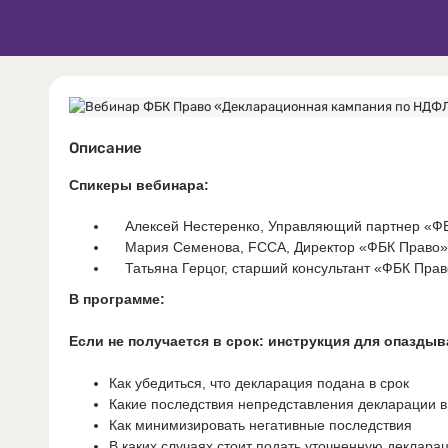
Описание
Спикеры вебинара:
Алексей Нестеренко, Управляющий партнер
«Ф
Мария Семенова, FCCA, Директор
«ФБК Право»
Татьяна Герцог, старший консультант
«ФБК Прав
В программе
:
Если не получается в срок: инструкция для опазды
Как убедиться, что декларация подана в срок
Какие последствия непредставления декларации в
Как минимизировать негативные последствия
В каких случаях стоит подать уточненную деклара