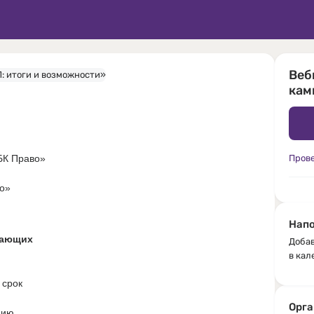
Веб
кам
БК Право»
Пров
о»
Напо
вающих
Добав
в кал
 срок
Орга
цию