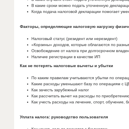
В какие сроки можно подать уточненную декларац
Когда подача налоговой декларации помогает уме
Факторы, определяющие налоговую нагрузку физич
Налоговый статус (резидент или нерезидент)
«Корзины» доходов, которые облагаются по разны
Освобождение от налога при долгосрочном владе
Наличие регистрации в качестве ИП
Как не потерять налоговые вычеты и убытки
По каким правилам учитываются убытки по опера
Какие расходы уменьшают базу по операциям с Ц
Как зачесть зарубежный налог
Как рассчитать вычет на расходы по приобретени
Как учесть расходы на лечение, спорт, обучение, 
Уплата налога: руководство пользователя
Как узнать сальдо расчетов с бюджетом