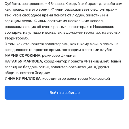
Суббота, воскресенье – 48 часов. Каждый выбирает для себя сам,
как проводить это время. Фильм рассказывает о волонтерах -
тех, кто в свободное время помогают людям, животным и
горящим лесам. Фильм состоит из нескольких новелл,
рассказывающих об очень разных волонтерах: в Московском
зоопарке, на улицах и вокзалах, в домах-интернатах, на лесных
территориях.
О том, как становятся волонтерами, как и кому можно помочь в
сегодняшнее непростое время, поговорим с гостями клуба:
МАРИЯ СОРОКИНА
, режиссер фильма;
НАТАЛЬЯ МАРКОВА
, координатор проекта «Разницы.
net
Новый
взгляд на бездомность», волонтер организации «Друзья
общины святого Эгидия»
ИННА КИРИЛЛОВА
, координатор волонтеров Московской
области Благотворительного фонда помощи пожилым людям и
инвалидам «Старость в радость»
Войти в вебинар
ГРИГОРИЙ КУКСИН
, руководитель противопожарного отдела
Greenpeace России
Начало просмотра в 18:00, начало дискуссии – сразу после
окончания просмотра в 18:50.