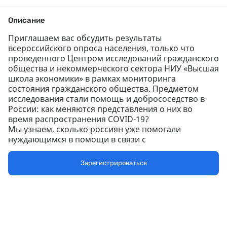
Описание
Приглашаем вас обсудить результаты
всероссийского опроса населения, только что
проведенного Центром исследований гражданского
общества и некоммерческого сектора НИУ «Высшая
школа экономики» в рамках мониторинга
состояния гражданского общества. Предметом
исследования стали помощь и добрососедство в
России: как меняются представления о них во
время распространения COVID-19?
Мы узнаем, сколько россиян уже помогали
нуждающимся в помощи в связи с
распространением коронавируса. И сколько
заявляют о готовности помочь. Будут ли соседи
Зарегистрироваться
покупать продукты или выбрасывать за вас мусор,
если вы окажетесь дома на карантине?
На кого полагаются россияне в сложных жизненных
ситуациях? Как за последнее время изменилась
готовность людей помогать друг другу? Какие
представления наши сограждане имеют о том, кто