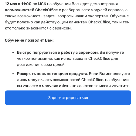
12 мая в 11:00
по МСК на обучении Вас ждет демонстрация
возможностей CheckOffice
с разбором всех модулей сервиса, а
также возможность задать вопросы нашим экспертам. Обучение
будет полезно как действующим клиентам CheckOffice, так и тем,
кто только знакомится с сервисом.
Обучение позволит Вам:
Быстро погрузиться в работу с сервисом
. Вы получите
четкое понимание, как использовать CheckOffice для
достижения своих целей
Раскрыть весь потенциал продукта
. Если Вы используете
лишь малую часть возможностей CheckOffice, на обучении
вы узнаете о модулях и функциях, которые могли упустить,
и поймете, как они могут быть полезны именно для вас
Зарегистрироваться
Сэкономить время на обучении команды.
Обязательно
приглашайте
на обучение ваших коллег, задействованных
в работе с CheckOffice
Получить помощь в преодолении трудностей.
Если вы
только начали работать с нашим продуктом или
столкнулись с трудностями в пилотировании, наша