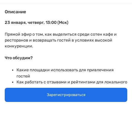
Описание
2
3 января, четверг, 13:00 (Мск)
Прямой эфир о том, как выделиться среди сотен кафе и
ресторанов и возвращать гостей в условиях высокой
конкуренции.
Что обсудим?
Какие площадки использовать для привлечения
гостей
Как работать с отзывами и рейтингами для локального
продвижения
Какие механики лояльности для возврата гостей
Зарегистрироваться
использовать в 2025 году
Ошибки программ лояльности, которые сливают
бюджет
Как оценить эффективность бонусной системы
Спикеры