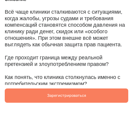
Всё чаще клиники сталкиваются с ситуациями,
когда жалобы, угрозы судами и требования
компенсаций становятся способом давления на
клинику ради денег, скидок или «особого
отношения». При этом внешне всё может
выглядеть как обычная защита прав пациента.
Где проходит граница между реальной
претензией и злоупотреблением правом?
Как понять, что клиника столкнулась именно с
потребительским экстремизмом?
Зарегистрироваться
И главное – как защищать себя правильно и
законно?
Разберём:
✓ где проходит граница между защитой прав и
злоупотреблением